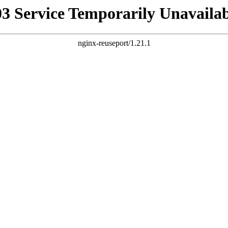
03 Service Temporarily Unavailab
nginx-reuseport/1.21.1