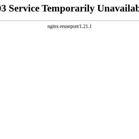
03 Service Temporarily Unavailab
nginx-reuseport/1.21.1