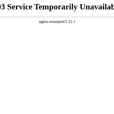
03 Service Temporarily Unavailab
nginx-reuseport/1.21.1