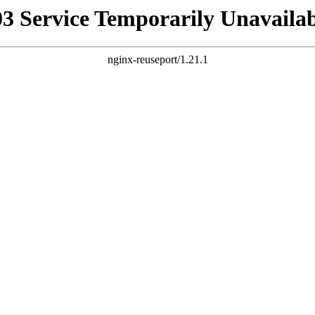
03 Service Temporarily Unavailab
nginx-reuseport/1.21.1