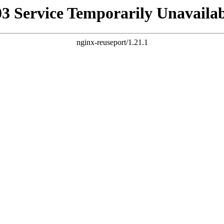
03 Service Temporarily Unavailab
nginx-reuseport/1.21.1