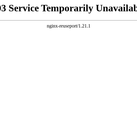
03 Service Temporarily Unavailab
nginx-reuseport/1.21.1