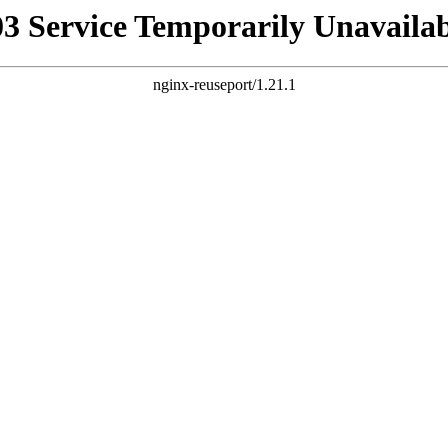
03 Service Temporarily Unavailab
nginx-reuseport/1.21.1