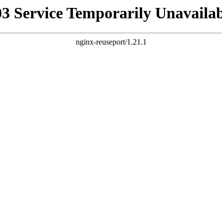
03 Service Temporarily Unavailab
nginx-reuseport/1.21.1